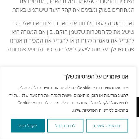
הצרכים והמטרות שלשמם מוקם האתר, מנתחים את
המתחרים בשוק ומבינים את קהל היעד שישתמש באתר.
זאת במטרה לעצב ולבנות את האתר בצורה אידיאלית כך
שישיג את כל המטרות שלשמן הוקם. בין אם המטרה היא
להגדיל את מאגר הלקוחות או להגדיל את המכירות אנחנו
פה בשבילך על מנת לייעץ, לייעל תהליכים ולהציע פתרונות.
הפוסט הקודם
אנו שומרים על הפרטיות שלך
אנו משתמשים בקבצי Cookie כדי לשפר את חוויית הגלישה שלך,
להציג מודעות או תוכן מותאמים אישית ולנתח את התנועה שלנו. על ידי
לחיצה על "לקבל הכל", אתה מסכים לשימוש שלנו בקבצי Cookie
Ⓒ כל הזכויות שמורות HD Design |
מדיניות פרטיות
|
הצהרת נגישות
בהתאם ל
מדיניות הפרטיות
שלנו.
התאמה אישית
לדחות הכל
לקבל הכל